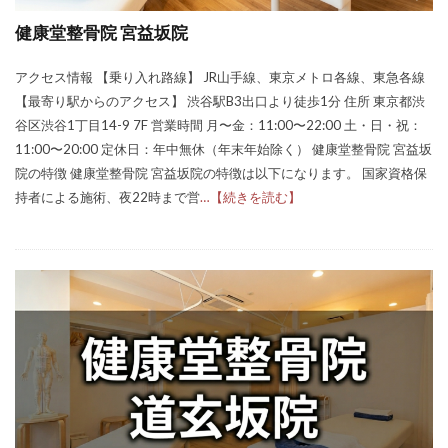
健康堂整骨院 宮益坂院
アクセス情報 【乗り入れ路線】 JR山手線、東京メトロ各線、東急各線
【最寄り駅からのアクセス】 渋谷駅B3出口より徒歩1分 住所 東京都渋
谷区渋谷1丁目14-9 7F 営業時間 月〜金：11:00〜22:00 土・日・祝：
11:00〜20:00 定休日：年中無休（年末年始除く） 健康堂整骨院 宮益坂
院の特徴 健康堂整骨院 宮益坂院の特徴は以下になります。 国家資格保
持者による施術、夜22時まで営
…【続きを読む】