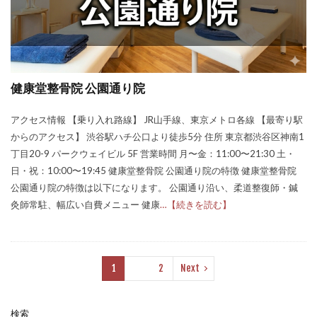
健康堂整骨院 公園通り院
アクセス情報 【乗り入れ路線】 JR山手線、東京メトロ各線 【最寄り駅
からのアクセス】 渋谷駅ハチ公口より徒歩5分 住所 東京都渋谷区神南1
丁目20-9 パークウェイビル 5F 営業時間 月〜金：11:00〜21:30 土・
日・祝：10:00〜19:45 健康堂整骨院 公園通り院の特徴 健康堂整骨院
公園通り院の特徴は以下になります。 公園通り沿い、柔道整復師・鍼
灸師常駐、幅広い自費メニュー 健康
…【続きを読む】
1
2
Next
検索